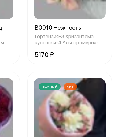
д
B0010 Нежность
5
Гортензия-3 Хризантема
кустовая-4 Альстромерия-7
Оформление-
5170 ₽
НЕЖНЫЙ
ХИТ