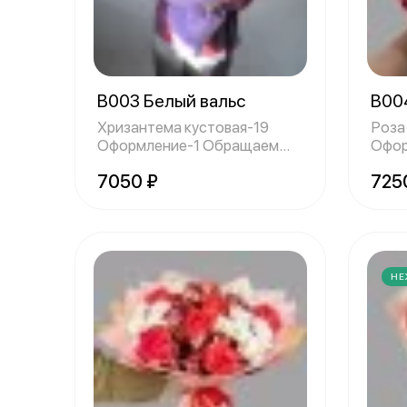
В003 Белый вальс
B00
Хризантема кустовая-19
Роза 
Оформление-1 Обращаем
Оформле
ваше внимание
ваше
7050 ₽
725
НЕ