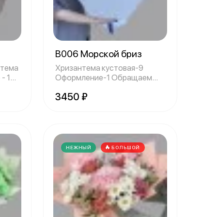
о
B006 Морской бриз
нтема
Хризантема кустовая-9
- 1
Оформление-1 Обращаем
ваше внимание,
3450 ₽
НЕЖНЫЙ
БОЛЬШОЙ