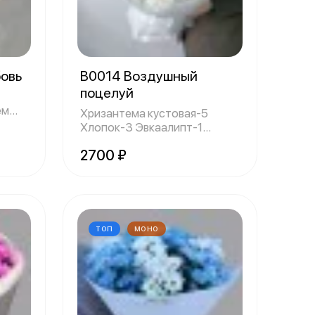
бовь
В0014 Воздушный
поцелуй
Хризантема кустовая-5
Хлопок-3 Эвкаалипт-1
Оформление-1 Обр
2700 ₽
ТОП
МОНО