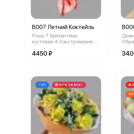
B007 Летний Коктейль
B00
Роза-7 Хризантема
Диан
кустовая-4 Альстромерия-4
Обра
Оформление-1 Об
что 
4450 ₽
340
ТОП
WOW ЭФФЕКТ
ХИ