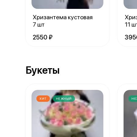
Хризантема кустовая
Хри
7 шт
11 ш
2550 ₽
395
Букеты
ХИТ
НЕЖНЫЙ
НЕ