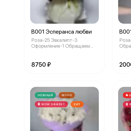
В001 Эсперанса любви
В00
Роза-25 Эвкалипт-3
Роза
Оформление-1 Обращаем
Обра
ваше внимание, что
что 
8750 ₽
200
НЕЖНЫЙ
МОНО
WOW ЭФФЕКТ
ХИТ