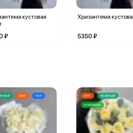
зантема кустовая
Хризантема кустова
т
0 ₽
5350 ₽
ЖНЫЙ
ХИТ
ТОП
ХИТ
НЕЖНЫЙ
НОВИНКА