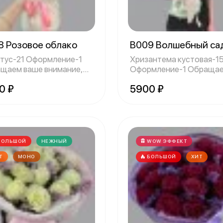
8 Розовое облако
B009 Волшебный са
тус-21 Оформление-1
Хризантема кустовая-1
щаем ваше внимание,
Оформление-1 Обращаем
некотор
ваше внимание,
0 ₽
5900 ₽
БОЛЬШОЙ
НЕЖНЫЙ
WOW ЭФФЕКТ
Т
МОНО
БОЛЬШОЙ
ХИТ