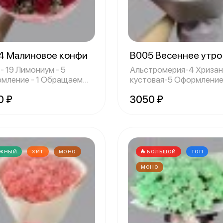
4 Малиновое конфи
B005 Весеннее утр
- 19 Лимониум - 5
Альстромерия-4 Хриза
ние - 1 Обращаем
кустовая-5 Оформление 
 внимани
Обращае
0 ₽
3050 ₽
ЖНЫЙ
ХИТ
МОНО
БОЛЬШОЙ
ТОП
МОНО