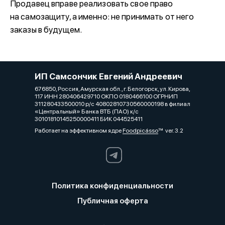
Продавец вправе реализовать свое право
на самозащиту, а именно: не принимать от него
заказы в будущем.
ИП Самсончик Евгений Андреевич
676850, Россия, Амурская обл., г. Белогорск, ул. Кирова,
117 ИНН 280406429710 ОКПО 0180466100 ОГРНИП
311280433500010 р/с 40802810730560000198 в филиал
«Центральный» Банка ВТБ (ПАО) к/с
30101810145250000411 БИК 044525411
Работает на эффективном ядре
Foodpicásso
ver. 3.2
Политика конфиденциальности
Публичная оферта