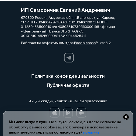
ИП Самсончик Евгений Андреевич
676850, Россия, Амурская обл., г. Белогорск, ул. Кирова,
117 ИНН 280406429710 ОКПО 0180466100 ОГРНИП
311280433500010 р/с 40802810730560000198 в филиал
«Центральный» Банка ВТБ (ПАО) к/с
30101810145250000411 БИК 044525411
Работает на эффективном ядре
Foodpicásso
ver. 3.2
Политика конфиденциальности
Публичная оферта
Акции, скидки, кэшбэк − в нашем приложении!
Мы используем куки.
Пользуясь сайтом, вы даёте согласие на
обработку файлов cookie вашего браузера и использование
аналитических сервисов согласно нашей
политике