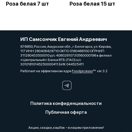
Роза белая 7 шт
Роза белая 15 шт
ИП Самсончик Евгений Андреевич
676850, Россия, Амурская обл., г. Белогорск, ул. Кирова,
117 ИНН 280406429710 ОКПО 0180466100 ОГРНИП
311280433500010 р/с 40802810730560000198 в филиал
«Центральный» Банка ВТБ (ПАО) к/с
30101810145250000411 БИК 044525411
Работает на эффективном ядре
Foodpicásso
ver. 3.2
Политика конфиденциальности
Публичная оферта
Акции, скидки, кэшбэк − в нашем приложении!