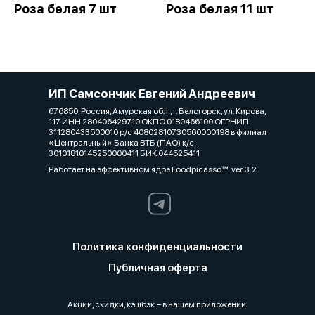
Роза белая 7 шт
Роза белая 11 шт
ИП Самсончик Евгений Андреевич
676850, Россия, Амурская обл., г. Белогорск, ул. Кирова,
117 ИНН 280406429710 ОКПО 0180466100 ОГРНИП
311280433500010 р/с 40802810730560000198 в филиал
«Центральный» Банка ВТБ (ПАО) к/с
30101810145250000411 БИК 044525411
Работает на эффективном ядре
Foodpicásso
ver. 3.2
Политика конфиденциальности
Публичная оферта
Акции, скидки, кэшбэк − в нашем приложении!