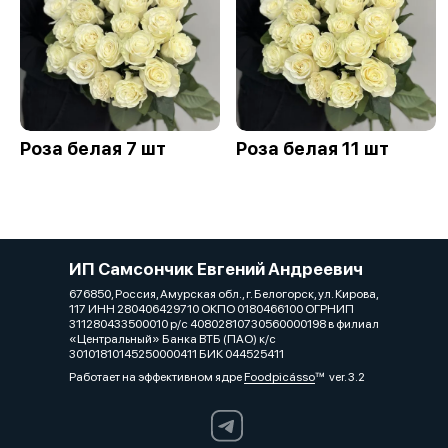
Роза белая 7 шт
Роза белая 11 шт
ИП Самсончик Евгений Андреевич
676850, Россия, Амурская обл., г. Белогорск, ул. Кирова,
117 ИНН 280406429710 ОКПО 0180466100 ОГРНИП
311280433500010 р/с 40802810730560000198 в филиал
«Центральный» Банка ВТБ (ПАО) к/с
30101810145250000411 БИК 044525411
Работает на эффективном ядре
Foodpicásso
ver. 3.2