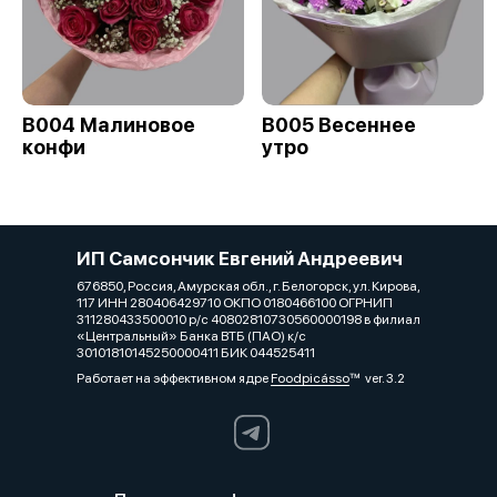
B004 Малиновое
B005 Весеннее
конфи
утро
ИП Самсончик Евгений Андреевич
676850, Россия, Амурская обл., г. Белогорск, ул. Кирова,
117 ИНН 280406429710 ОКПО 0180466100 ОГРНИП
311280433500010 р/с 40802810730560000198 в филиал
«Центральный» Банка ВТБ (ПАО) к/с
30101810145250000411 БИК 044525411
Работает на эффективном ядре
Foodpicásso
ver. 3.2