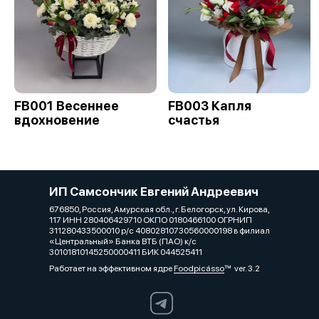
FB001 Весеннее
FB003 Капля
вдохновение
счастья
ИП Самсончик Евгений Андреевич
676850, Россия, Амурская обл., г. Белогорск, ул. Кирова,
117 ИНН 280406429710 ОКПО 0180466100 ОГРНИП
311280433500010 р/с 40802810730560000198 в филиал
«Центральный» Банка ВТБ (ПАО) к/с
30101810145250000411 БИК 044525411
Работает на эффективном ядре
Foodpicásso
ver. 3.2